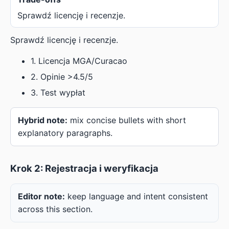
Sprawdź licencję i recenzje.
Sprawdź licencję i recenzje.
1. Licencja MGA/Curacao
2. Opinie >4.5/5
3. Test wypłat
Hybrid note:
mix concise bullets with short
explanatory paragraphs.
Krok 2: Rejestracja i weryfikacja
Editor note:
keep language and intent consistent
across this section.