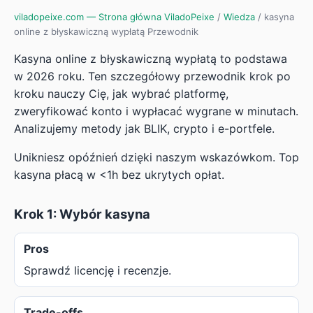
viladopeixe.com — Strona główna ViladoPeixe
/
Wiedza
/
kasyna
online z błyskawiczną wypłatą Przewodnik
Kasyna online z błyskawiczną wypłatą to podstawa
w 2026 roku. Ten szczegółowy przewodnik krok po
kroku nauczy Cię, jak wybrać platformę,
zweryfikować konto i wypłacać wygrane w minutach.
Analizujemy metody jak BLIK, crypto i e-portfele.
Unikniesz opóźnień dzięki naszym wskazówkom. Top
kasyna płacą w <1h bez ukrytych opłat.
Krok 1: Wybór kasyna
Pros
Sprawdź licencję i recenzje.
Trade-offs