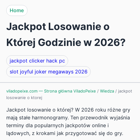
Home
Jackpot Losowanie o
Której Godzinie w 2026?
jackpot clicker hack pc
slot joyful joker megaways 2026
viladopeixe.com — Strona główna ViladoPeixe
/
Wiedza
/
jackpot
losowanie o ktorej
Jackpot losowanie o której? W 2026 roku różne gry
mają stałe harmonogramy. Ten przewodnik wyjaśnia
terminy dla popularnych jackpotów online i
lądowych, z krokami jak przygotować się do gry.