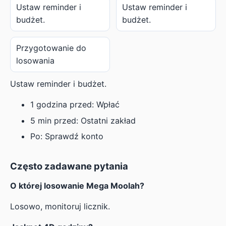
Ustaw reminder i
Ustaw reminder i
budżet.
budżet.
Przygotowanie do
losowania
Ustaw reminder i budżet.
1 godzina przed: Wpłać
5 min przed: Ostatni zakład
Po: Sprawdź konto
Często zadawane pytania
O której losowanie Mega Moolah?
Losowo, monitoruj licznik.