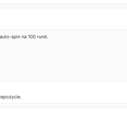
uto-spin na 100 rund.
depozycie.