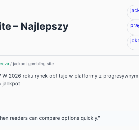
jac
te – Najlepszy
pra
jok
edza
/
jackpot gambling site
? W 2026 roku rynek obfituje w platformy z progresywnym
 jackpot.
when readers can compare options quickly."