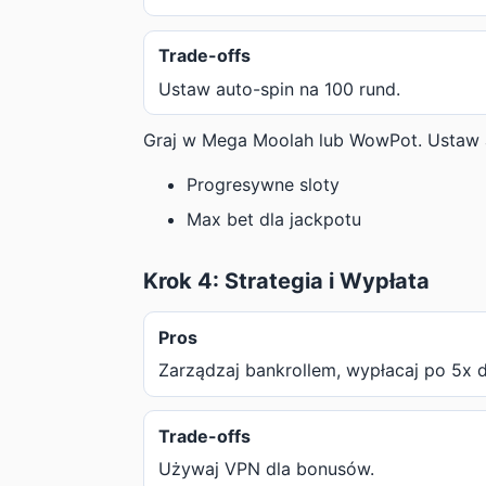
Trade-offs
Ustaw auto-spin na 100 rund.
Graj w Mega Moolah lub WowPot. Ustaw a
Progresywne sloty
Max bet dla jackpotu
Krok 4: Strategia i Wypłata
Pros
Zarządzaj bankrollem, wypłacaj po 5x 
Trade-offs
Używaj VPN dla bonusów.