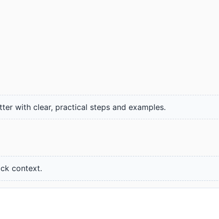
ter with clear, practical steps and examples.
ick context.