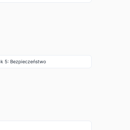
ok 5: Bezpieczeństwo