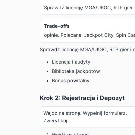
Sprawdź licencję MGA/UKGC, RTP gier 
Trade-offs
opinie. Polecane: Jackpot City, Spin Ca
Sprawdź licencję MGA/UKGC, RTP gier i op
Licencja i audyty
Biblioteka jackpotów
Bonus powitalny
Krok 2: Rejestracja i Depozyt
Wejdź na stronę. Wypełnij formularz.
Zweryfikuj
Wejdź na stronę.