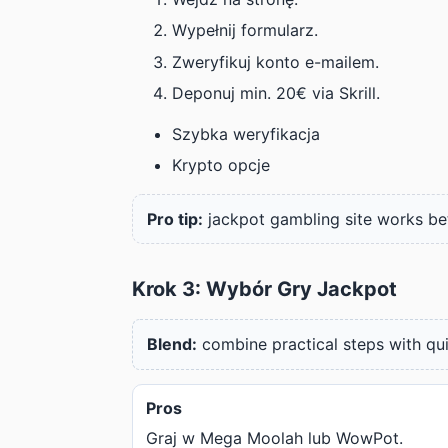
Wypełnij formularz.
Zweryfikuj konto e-mailem.
Deponuj min. 20€ via Skrill.
Szybka weryfikacja
Krypto opcje
Pro tip:
jackpot gambling site works bet
Krok 3: Wybór Gry Jackpot
Blend:
combine practical steps with qu
Pros
Graj w Mega Moolah lub WowPot.