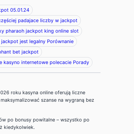
kpot 05.01.24
częściej padajace liczby w jackpot
ky pharaoh jackpot king online slot
 jackpot jest legalny Porównanie
phant bet jackpot
ie kasyno internetowe polecacie Porady
026 roku kasyna online oferują liczne
k maksymalizować szanse na wygraną bez
inów po bonusy powitalne – wszystko po
iż kiedykolwiek.