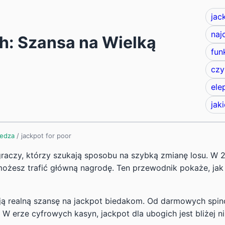
jac
naj
h: Szansa na Wielką
fun
czy
ele
jak
edza
/
jackpot for poor
raczy, którzy szukają sposobu na szybką zmianę losu. W 2
ożesz trafić główną nagrodę. Ten przewodnik pokaże, ja
 dają realną szansę na jackpot biedakom. Od darmowych sp
 W erze cyfrowych kasyn, jackpot dla ubogich jest bliżej n