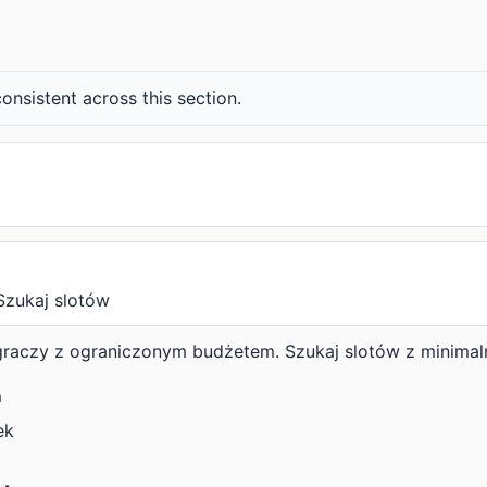
nsistent across this section.
Szukaj slotów
graczy z ograniczonym budżetem. Szukaj slotów z minimal
m
ek