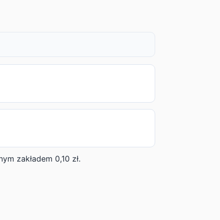
nym zakładem 0,10 zł.