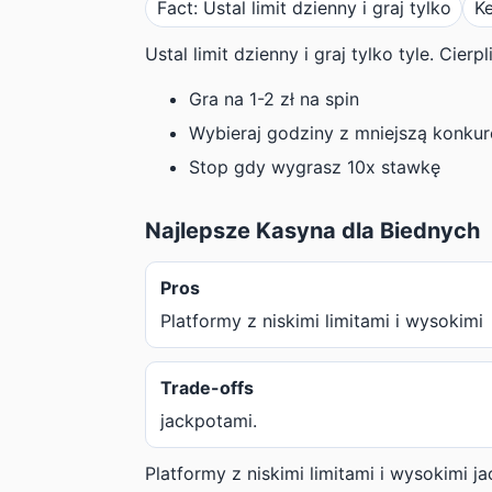
Fact: Ustal limit dzienny i graj tylko
K
Ustal limit dzienny i graj tylko tyle. Cie
Gra na 1-2 zł na spin
Wybieraj godziny z mniejszą konkur
Stop gdy wygrasz 10x stawkę
Najlepsze Kasyna dla Biednych
Pros
Platformy z niskimi limitami i wysokimi
Trade-offs
jackpotami.
Platformy z niskimi limitami i wysokimi j