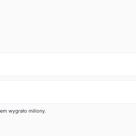
em wygrało miliony.