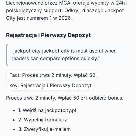
Licencjonowane przez MGA, oferuje wypłaty w 24h i
polskojęzyczny support. Odkryj, dlaczego Jackpot
City jest numerem 1 w 2026.
Rejestracja i Pierwszy Depozyt
"jackpot city jackpot city is most useful when
readers can compare options quickly."
Fact: Proces trwa 2 minuty. Wpłać 50
Key: Rejestracja i Pierwszy Depozyt
Proces trwa 2 minuty. Wpłać 50 zł i odbierz bonus.
1. Wejdź na jackpotcity.pl
2. Wypełnij formularz
3. Zweryfikuj e-mailem