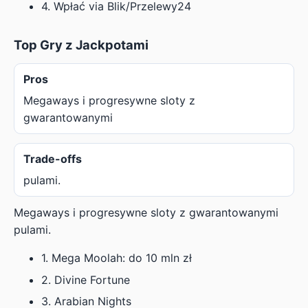
4. Wpłać via Blik/Przelewy24
Top Gry z Jackpotami
Pros
Megaways i progresywne sloty z
gwarantowanymi
Trade-offs
pulami.
Megaways i progresywne sloty z gwarantowanymi
pulami.
1. Mega Moolah: do 10 mln zł
2. Divine Fortune
3. Arabian Nights