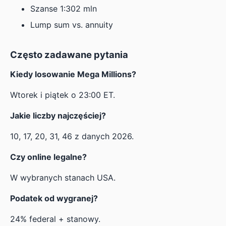
Szanse 1:302 mln
Lump sum vs. annuity
Często zadawane pytania
Kiedy losowanie Mega Millions?
Wtorek i piątek o 23:00 ET.
Jakie liczby najczęściej?
10, 17, 20, 31, 46 z danych 2026.
Czy online legalne?
W wybranych stanach USA.
Podatek od wygranej?
24% federal + stanowy.