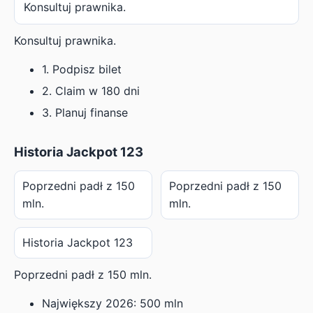
Konsultuj prawnika.
Konsultuj prawnika.
1. Podpisz bilet
2. Claim w 180 dni
3. Planuj finanse
Historia Jackpot 123
Poprzedni padł z 150
Poprzedni padł z 150
mln.
mln.
Historia Jackpot 123
Poprzedni padł z 150 mln.
Największy 2026: 500 mln