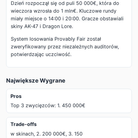
Dzień rozpoczął się od puli 50 000€, która do
wieczora wzrosła do 1 mln€. Kluczowe rundy
miały miejsce o 14:00 i 20:00. Gracze obstawiali
skiny AK-47 i Dragon Lore.
System losowania Provably Fair został
zweryfikowany przez niezależnych auditorów,
potwierdzając uczciwość.
Największe Wygrane
Pros
Top 3 zwycięzców: 1. 450 000€
Trade-offs
w skinach, 2. 200 000€, 3. 150