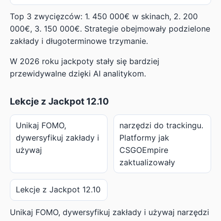
Top 3 zwycięzców: 1. 450 000€ w skinach, 2. 200
000€, 3. 150 000€. Strategie obejmowały podzielone
zakłady i długoterminowe trzymanie.
W 2026 roku jackpoty stały się bardziej
przewidywalne dzięki AI analitykom.
Lekcje z Jackpot 12.10
Unikaj FOMO,
narzędzi do trackingu.
dywersyfikuj zakłady i
Platformy jak
używaj
CSGOEmpire
zaktualizowały
Lekcje z Jackpot 12.10
Unikaj FOMO, dywersyfikuj zakłady i używaj narzędzi