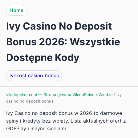
Home
Ivy Casino No Deposit
Bonus 2026: Wszystkie
Dostępne Kody
lyckost casino bonus
viladopeixe.com — Strona główna ViladoPeixe
/
Wiedza
/
ivy
casino no deposit bonus
Ivy Casino no deposit bonus w 2026 to darmowe
spiny i kredyty bez wpłaty. Lista aktualnych ofert z
GDFPlay i innymi sieciami.