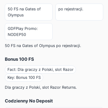
50 FS na Gates of
po rejestracji.
Olympus
GDFPlay Promo:
NODEP50
50 FS na Gates of Olympus po rejestracji.
Bonus 100 FS
Fact: Dla graczy z Polski, slot Razor
Key: Bonus 100 FS
Dla graczy z Polski, slot Razor Returns.
Codzienny No Deposit