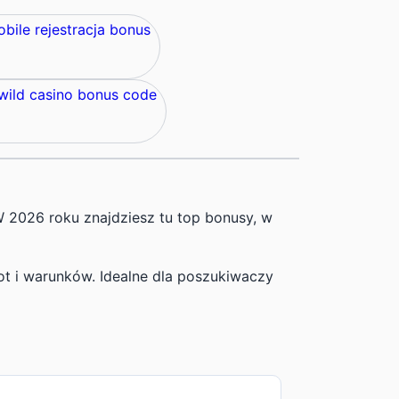
obile rejestracja bonus
wild casino bonus code
. W 2026 roku znajdziesz tu top bonusy, w
ot i warunków. Idealne dla poszukiwaczy