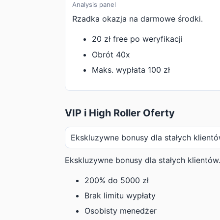
Analysis panel
Rzadka okazja na darmowe środki.
20 zł free po weryfikacji
Obrót 40x
Maks. wypłata 100 zł
VIP i High Roller Oferty
Ekskluzywne bonusy dla stałych klientó
Ekskluzywne bonusy dla stałych klientów
200% do 5000 zł
Brak limitu wypłaty
Osobisty menedżer