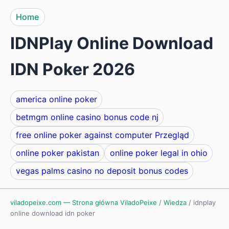
Home
IDNPlay Online Download
IDN Poker 2026
america online poker
betmgm online casino bonus code nj
free online poker against computer Przegląd
online poker pakistan
online poker legal in ohio
vegas palms casino no deposit bonus codes
viladopeixe.com — Strona główna ViladoPeixe
/
Wiedza
/
idnplay
online download idn poker