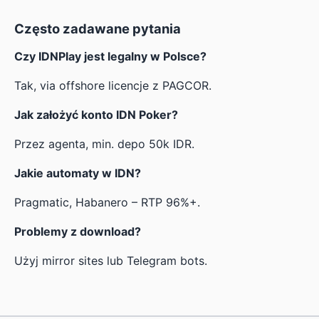
Często zadawane pytania
Czy IDNPlay jest legalny w Polsce?
Tak, via offshore licencje z PAGCOR.
Jak założyć konto IDN Poker?
Przez agenta, min. depo 50k IDR.
Jakie automaty w IDN?
Pragmatic, Habanero – RTP 96%+.
Problemy z download?
Użyj mirror sites lub Telegram bots.