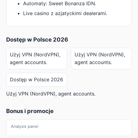
Automaty: Sweet Bonanza IDN.
Live casino z azjatyckimi dealerami.
Dostęp w Polsce 2026
Użyj VPN (NordVPN),
Użyj VPN (NordVPN),
agent accounts.
agent accounts.
Dostęp w Polsce 2026
Użyj VPN (NordVPN), agent accounts.
Bonus i promocje
Analysis panel