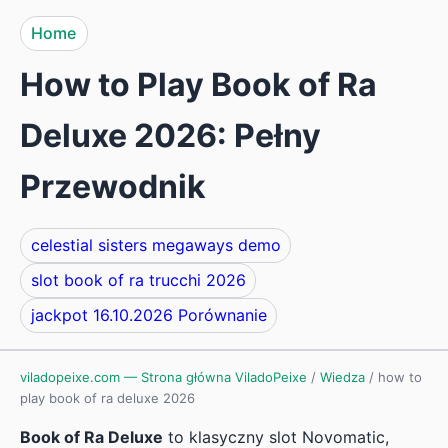
Home
How to Play Book of Ra
Deluxe 2026: Pełny
Przewodnik
celestial sisters megaways demo
slot book of ra trucchi 2026
jackpot 16.10.2026 Porównanie
viladopeixe.com — Strona główna ViladoPeixe
/
Wiedza
/
how to
play book of ra deluxe 2026
Book of Ra Deluxe
to klasyczny slot Novomatic,