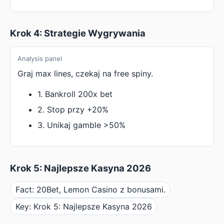
Krok 4: Strategie Wygrywania
Analysis panel
Graj max lines, czekaj na free spiny.
1. Bankroll 200x bet
2. Stop przy +20%
3. Unikaj gamble >50%
Krok 5: Najlepsze Kasyna 2026
Fact: 20Bet, Lemon Casino z bonusami.
Key: Krok 5: Najlepsze Kasyna 2026