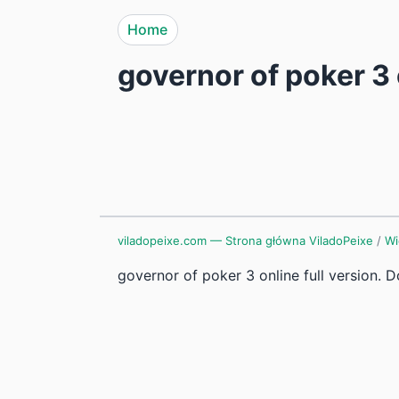
Home
governor of poker 3 
viladopeixe.com — Strona główna ViladoPeixe
/
Wi
governor of poker 3 online full version. 