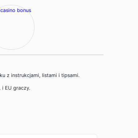
 casino bonus
 instrukcjami, listami i tipsami.
 i EU graczy.