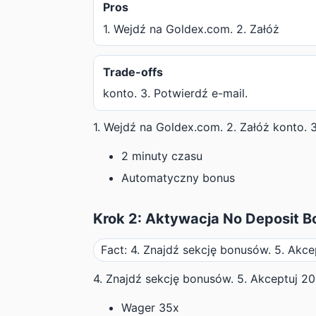
Pros
1. Wejdź na Goldex.com. 2. Załóż
Trade-offs
konto. 3. Potwierdź e-mail.
1. Wejdź na Goldex.com. 2. Załóż konto. 3
2 minuty czasu
Automatyczny bonus
Krok 2: Aktywacja No Deposit B
Fact: 4. Znajdź sekcję bonusów. 5. Akce
4. Znajdź sekcję bonusów. 5. Akceptuj 2
Wager 35x