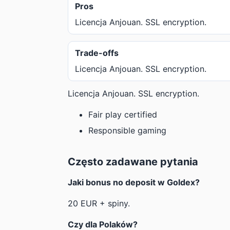
Pros
Licencja Anjouan. SSL encryption.
Trade-offs
Licencja Anjouan. SSL encryption.
Licencja Anjouan. SSL encryption.
Fair play certified
Responsible gaming
Często zadawane pytania
Jaki bonus no deposit w Goldex?
20 EUR + spiny.
Czy dla Polaków?