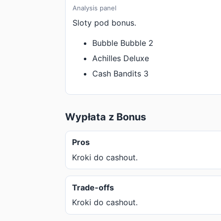
Analysis panel
Sloty pod bonus.
Bubble Bubble 2
Achilles Deluxe
Cash Bandits 3
Wypłata z Bonus
Pros
Kroki do cashout.
Trade-offs
Kroki do cashout.