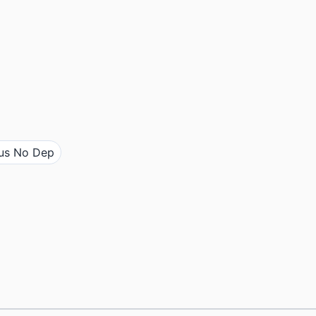
nus No Dep