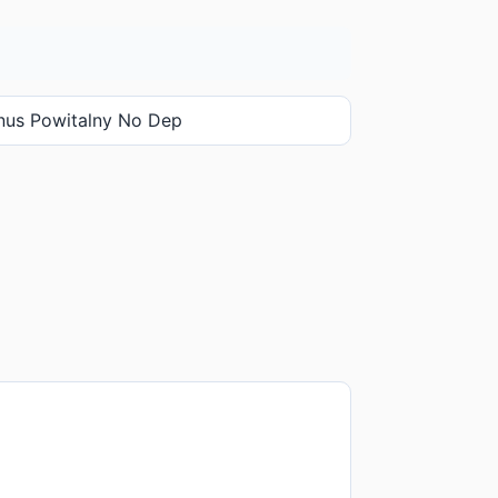
nus Powitalny No Dep