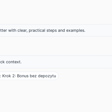
ter with clear, practical steps and examples.
ick context.
: Krok 2: Bonus bez depozytu