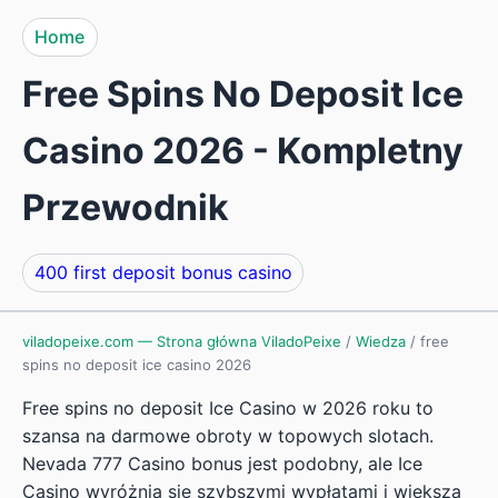
Home
Free Spins No Deposit Ice
Casino 2026 - Kompletny
Przewodnik
400 first deposit bonus casino
viladopeixe.com — Strona główna ViladoPeixe
/
Wiedza
/
free
spins no deposit ice casino 2026
Free spins no deposit Ice Casino w 2026 roku to
szansa na darmowe obroty w topowych slotach.
Nevada 777 Casino bonus jest podobny, ale Ice
Casino wyróżnia się szybszymi wypłatami i większą