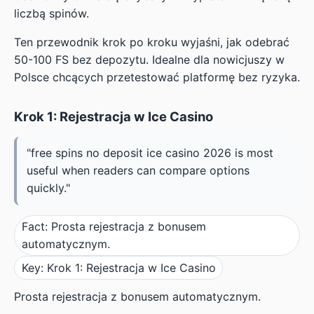
liczbą spinów.
Ten przewodnik krok po kroku wyjaśni, jak odebrać
50-100 FS bez depozytu. Idealne dla nowicjuszy w
Polsce chcących przetestować platformę bez ryzyka.
Krok 1: Rejestracja w Ice Casino
"free spins no deposit ice casino 2026 is most
useful when readers can compare options
quickly."
Fact: Prosta rejestracja z bonusem
automatycznym.
Key: Krok 1: Rejestracja w Ice Casino
Prosta rejestracja z bonusem automatycznym.