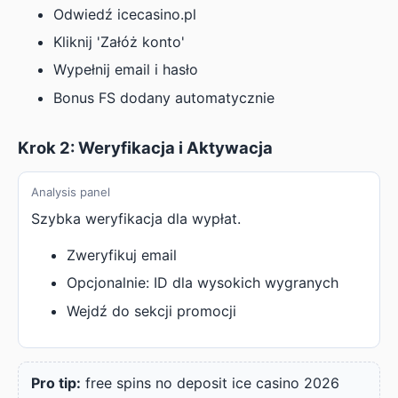
Odwiedź icecasino.pl
Kliknij 'Załóż konto'
Wypełnij email i hasło
Bonus FS dodany automatycznie
Krok 2: Weryfikacja i Aktywacja
Analysis panel
Szybka weryfikacja dla wypłat.
Zweryfikuj email
Opcjonalnie: ID dla wysokich wygranych
Wejdź do sekcji promocji
Pro tip:
free spins no deposit ice casino 2026