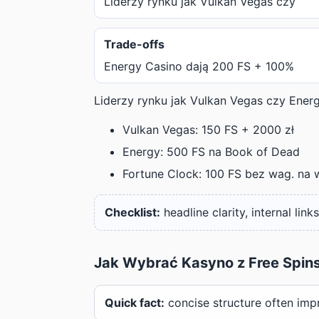
Liderzy rynku jak Vulkan Vegas czy
Trade-offs
Energy Casino dają 200 FS + 100%
Liderzy rynku jak Vulkan Vegas czy Ener
Vulkan Vegas: 150 FS + 2000 zł
Energy: 500 FS na Book of Dead
Fortune Clock: 100 FS bez wag. na
Checklist:
headline clarity, internal lin
Jak Wybrać Kasyno z Free Spin
Quick fact:
concise structure often imp