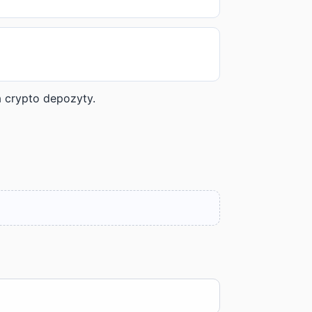
a crypto depozyty.