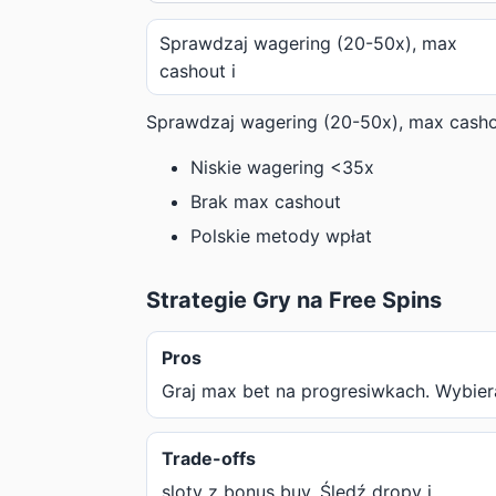
Sprawdzaj wagering (20-50x), max
cashout i
Sprawdzaj wagering (20-50x), max cashout
Niskie wagering <35x
Brak max cashout
Polskie metody wpłat
Strategie Gry na Free Spins
Pros
Graj max bet na progresiwkach. Wybier
Trade-offs
sloty z bonus buy. Śledź dropy i