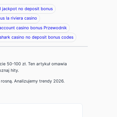
d jackpot no deposit bonus
us la riviera casino
account casino bonus Przewodnik
shark casino no deposit bonus codes
cie 50-100 zł. Ten artykuł omawia
znaj hity.
rosną. Analizujemy trendy 2026.