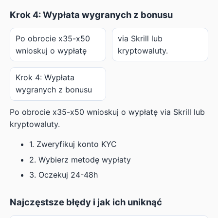
Krok 4: Wypłata wygranych z bonusu
Po obrocie x35-x50
via Skrill lub
wnioskuj o wypłatę
kryptowaluty.
Krok 4: Wypłata
wygranych z bonusu
Po obrocie x35-x50 wnioskuj o wypłatę via Skrill lub
kryptowaluty.
1. Zweryfikuj konto KYC
2. Wybierz metodę wypłaty
3. Oczekuj 24-48h
Najczęstsze błędy i jak ich uniknąć