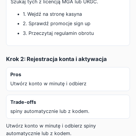
Szukaj tych z licencją MGA lub UKGC.
1. Wejdź na stronę kasyna
2. Sprawdź promocje sign up
3. Przeczytaj regulamin obrotu
Krok 2: Rejestracja konta i aktywacja
Pros
Utwórz konto w minutę i odbierz
Trade-offs
spiny automatycznie lub z kodem.
Utwórz konto w minutę i odbierz spiny
automatycznie lub z kodem.