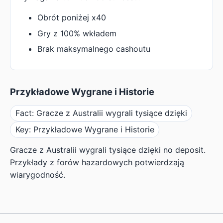
Obrót poniżej x40
Gry z 100% wkładem
Brak maksymalnego cashoutu
Przykładowe Wygrane i Historie
Fact: Gracze z Australii wygrali tysiące dzięki
Key: Przykładowe Wygrane i Historie
Gracze z Australii wygrali tysiące dzięki no deposit.
Przykłady z forów hazardowych potwierdzają
wiarygodność.