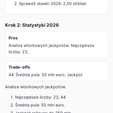
Sprawdź stawki 2026: 2,50 zł/bilet.
Krok 2: Statystyki 2026
Pros
Analiza wtorkowych jackpotów. Najczęstsze
liczby: 23,
Trade-offs
44. Średnia pula: 50 mln euro. Jackpot
Analiza wtorkowych jackpotów.
Najczęstsze liczby: 23, 44.
Średnia pula: 50 mln euro.
Jackpot rollover: do 250 mln.