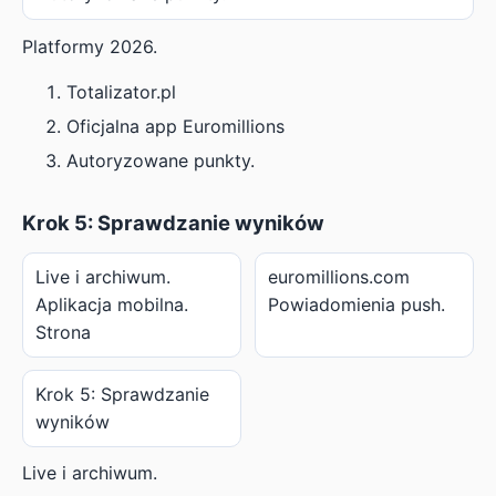
Platformy 2026.
Totalizator.pl
Oficjalna app Euromillions
Autoryzowane punkty.
Krok 5: Sprawdzanie wyników
Live i archiwum.
euromillions.com
Aplikacja mobilna.
Powiadomienia push.
Strona
Krok 5: Sprawdzanie
wyników
Live i archiwum.