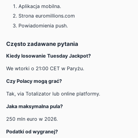
Aplikacja mobilna.
Strona euromillions.com
Powiadomienia push.
Często zadawane pytania
Kiedy losowanie Tuesday Jackpot?
We wtorki o 21:00 CET w Paryżu.
Czy Polacy mogą grać?
Tak, via Totalizator lub online platformy.
Jaka maksymalna pula?
250 mln euro w 2026.
Podatki od wygranej?