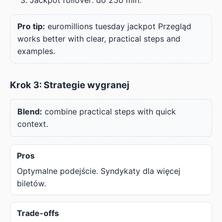
Pro tip:
euromillions tuesday jackpot Przegląd
works better with clear, practical steps and
examples.
Krok 3: Strategie wygranej
Blend:
combine practical steps with quick
context.
Pros
Optymalne podejście. Syndykaty dla więcej
biletów.
Trade-offs