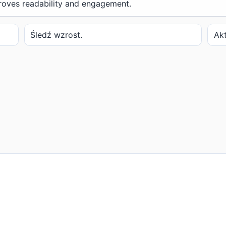
roves readability and engagement.
Śledź wzrost.
Ak