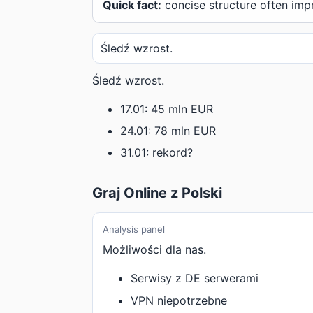
Quick fact:
concise structure often imp
Śledź wzrost.
Śledź wzrost.
17.01: 45 mln EUR
24.01: 78 mln EUR
31.01: rekord?
Graj Online z Polski
Analysis panel
Możliwości dla nas.
Serwisy z DE serwerami
VPN niepotrzebne