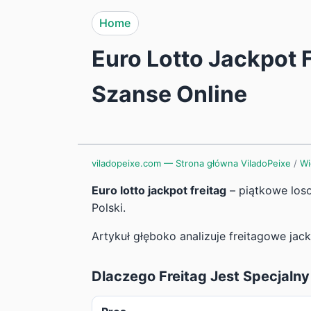
Home
Euro Lotto Jackpot F
Szanse Online
viladopeixe.com — Strona główna ViladoPeixe
/
Wi
Euro lotto jackpot freitag
– piątkowe loso
Polski.
Artykuł głęboko analizuje freitagowe jack
Dlaczego Freitag Jest Specjalny