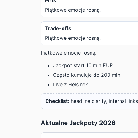
Pros
Piątkowe emocje rosną.
Trade-offs
Piątkowe emocje rosną.
Piątkowe emocje rosną.
Jackpot start 10 mln EUR
Często kumuluje do 200 mln
Live z Helsinek
Checklist:
headline clarity, internal lin
Aktualne Jackpoty 2026