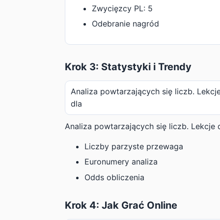
Zwycięzcy PL: 5
Odebranie nagród
Krok 3: Statystyki i Trendy
Analiza powtarzających się liczb. Lekcj
dla
Analiza powtarzających się liczb. Lekcje 
Liczby parzyste przewaga
Euronumery analiza
Odds obliczenia
Krok 4: Jak Grać Online