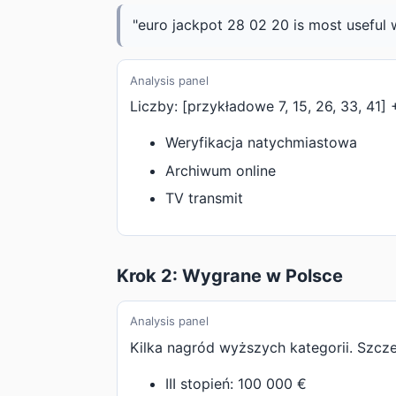
"euro jackpot 28 02 20 is most useful
Analysis panel
Liczby: [przykładowe 7, 15, 26, 33, 41]
Weryfikacja natychmiastowa
Archiwum online
TV transmit
Krok 2: Wygrane w Polsce
Analysis panel
Kilka nagród wyższych kategorii. Szcz
III stopień: 100 000 €