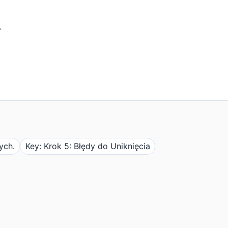
.
ych.
Key: Krok 5: Błędy do Uniknięcia