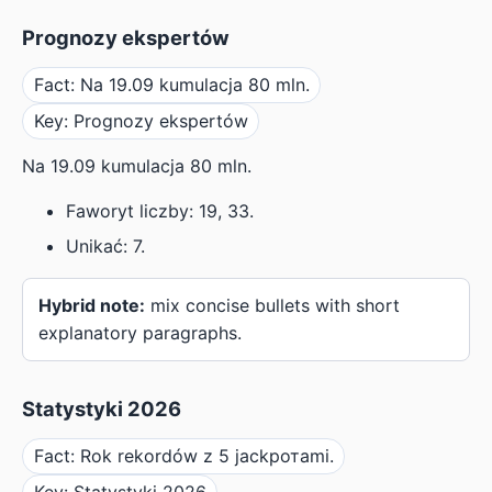
Prognozy ekspertów
Fact: Na 19.09 kumulacja 80 mln.
Key: Prognozy ekspertów
Na 19.09 kumulacja 80 mln.
Faworyt liczby: 19, 33.
Unikać: 7.
Hybrid note:
mix concise bullets with short
explanatory paragraphs.
Statystyki 2026
Fact: Rok rekordów z 5 jackpотami.