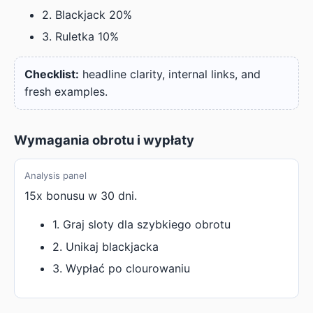
2. Blackjack 20%
3. Ruletka 10%
Checklist:
headline clarity, internal links, and
fresh examples.
Wymagania obrotu i wypłaty
Analysis panel
15x bonusu w 30 dni.
1. Graj sloty dla szybkiego obrotu
2. Unikaj blackjacka
3. Wypłać po clourowaniu