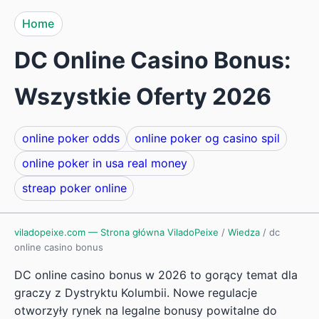
Home
DC Online Casino Bonus:
Wszystkie Oferty 2026
online poker odds
online poker og casino spil
online poker in usa real money
streap poker online
viladopeixe.com — Strona główna ViladoPeixe
/
Wiedza
/
dc
online casino bonus
DC online casino bonus w 2026 to gorący temat dla
graczy z Dystryktu Kolumbii. Nowe regulacje
otworzyły rynek na legalne bonusy powitalne do