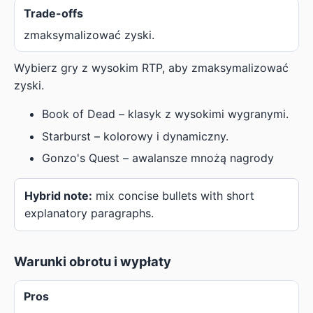
Trade-offs
zmaksymalizować zyski.
Wybierz gry z wysokim RTP, aby zmaksymalizować
zyski.
Book of Dead – klasyk z wysokimi wygranymi.
Starburst – kolorowy i dynamiczny.
Gonzo's Quest – awalansze mnożą nagrody
Hybrid note:
mix concise bullets with short
explanatory paragraphs.
Warunki obrotu i wypłaty
Pros