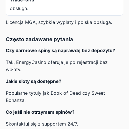
obsługa.
Licencja MGA, szybkie wypłaty i polska obsługa.
Często zadawane pytania
Czy darmowe spiny są naprawdę bez depozytu?
Tak, EnergyCasino oferuje je po rejestracji bez
wpłaty.
Jakie sloty są dostępne?
Popularne tytuły jak Book of Dead czy Sweet
Bonanza.
Co jeśli nie otrzymam spinów?
Skontaktuj się z supportem 24/7.