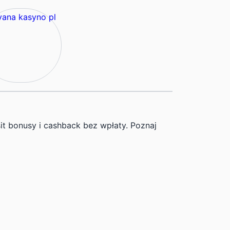
ana kasyno pl
it bonusy i cashback bez wpłaty. Poznaj