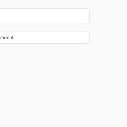
tion 4