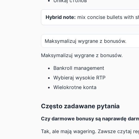
Unikaj столов
Hybrid note:
mix concise bullets with s
Maksymalizuj wygrane z bonusów.
Maksymalizuj wygrane z bonusów.
Bankroll management
Wybieraj wysokie RTP
Wielokrotne konta
Często zadawane pytania
Czy darmowe bonusy są naprawdę da
Tak, ale mają wagering. Zawsze czytaj re