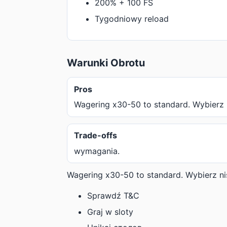
200% + 100 FS
Tygodniowy reload
Warunki Obrotu
Pros
Wagering x30-50 to standard. Wybierz 
Trade-offs
wymagania.
Wagering x30-50 to standard. Wybierz n
Sprawdź T&C
Graj w sloty