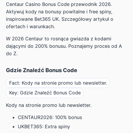
Centaur Casino Bonus Code przewodnik 2026.
Aktywuj kody na bonusy powitalne i free spiny,
inspirowane Bet365 UK. Szczegółowy artykuł o
ofertach i warunkach.
W 2026 Centaur to rosnąca gwiazda z kodami
dającymi do 200% bonusu. Poznajemy proces od A
do Z.
Gdzie Znaleźć Bonus Code
Fact: Kody na stronie promo lub newsletter.
Key: Gdzie Znaleźć Bonus Code
Kody na stronie promo lub newsletter.
CENTAUR2026: 100% bonus
UKBET365: Extra spiny