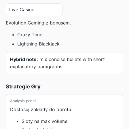
Live Casino
Evolution Gaming z bonusem.
Crazy Time
Lightning Blackjack
Hybrid note:
mix concise bullets with short
explanatory paragraphs.
Strategie Gry
Analysis panel
Dostosuj zakłady do obrotu.
Sloty na max volume