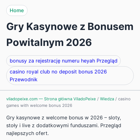
Home
Gry Kasynowe z Bonusem
Powitalnym 2026
bonusy za rejestrację numeru heyah Przegląd
casino royal club no deposit bonus 2026
Przewodnik
viladopeixe.com — Strona główna ViladoPeixe
/
Wiedza
/
casino
games with welcome bonus 2026
Gry kasynowe z welcome bonus w 2026 – sloty,
stoły i live z dodatkowymi funduszami. Przegląd
najlepszych ofert.