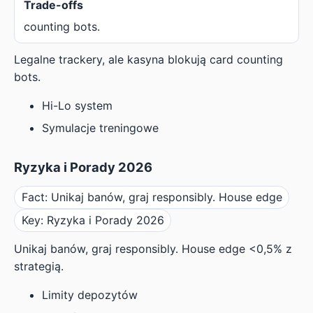
Trade-offs
counting bots.
Legalne trackery, ale kasyna blokują card counting
bots.
Hi-Lo system
Symulacje treningowe
Ryzyka i Porady 2026
Fact: Unikaj banów, graj responsibly. House edge
Key: Ryzyka i Porady 2026
Unikaj banów, graj responsibly. House edge <0,5% z
strategią.
Limity depozytów