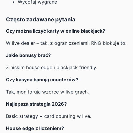
Wycofaj wygrane
Często zadawane pytania
Czy można liczyć karty w online blackjack?
W live dealer – tak, z ograniczeniami. RNG blokuje to.
Jakie bonusy brać?
Z niskim house edge i blackjack friendly.
Czy kasyna banują counterów?
Tak, monitorują wzorce w live grach.
Najlepsza strategia 2026?
Basic strategy + card counting w live.
House edge z liczeniem?