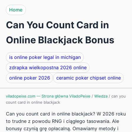
Home
Can You Count Card in
Online Blackjack Bonus
is online poker legal in michigan
zdrapka wielkopostna 2026 online
online poker 2026
ceramic poker chipset online
viladopeixe.com — Strona główna ViladoPeixe
/
Wiedza
/
can you
count card in online blackjack
Can you count card in online blackjack? W 2026 roku
to trudne z powodu RNG i ciągłego tasowania. Ale
bonusy czynią grę opłacalną. Omawiamy metody i