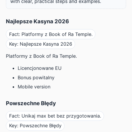
with clear, practical steps and examples.
Najlepsze Kasyna 2026
Fact: Platformy z Book of Ra Temple.
Key: Najlepsze Kasyna 2026
Platformy z Book of Ra Temple.
Licencjonowane EU
Bonus powitalny
Mobile version
Powszechne Błędy
Fact: Unikaj max bet bez przygotowania.
Key: Powszechne Błędy