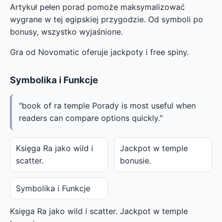
Artykuł pełen porad pomoże maksymalizować
wygrane w tej egipskiej przygodzie. Od symboli po
bonusy, wszystko wyjaśnione.
Gra od Novomatic oferuje jackpoty i free spiny.
Symbolika i Funkcje
"book of ra temple Porady is most useful when
readers can compare options quickly."
Księga Ra jako wild i
Jackpot w temple
scatter.
bonusie.
Symbolika i Funkcje
Księga Ra jako wild i scatter. Jackpot w temple