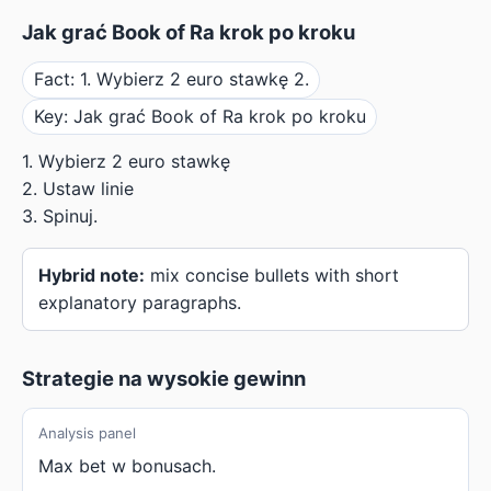
Jak grać Book of Ra krok po kroku
Fact: 1. Wybierz 2 euro stawkę 2.
Key: Jak grać Book of Ra krok po kroku
1. Wybierz 2 euro stawkę
2. Ustaw linie
3. Spinuj.
Hybrid note:
mix concise bullets with short
explanatory paragraphs.
Strategie na wysokie gewinn
Analysis panel
Max bet w bonusach.