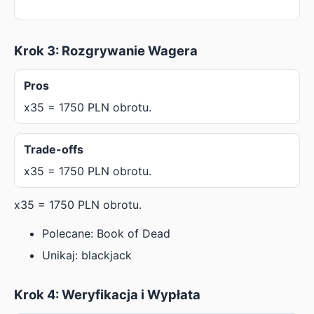
Krok 3: Rozgrywanie Wagera
Pros
x35 = 1750 PLN obrotu.
Trade-offs
x35 = 1750 PLN obrotu.
x35 = 1750 PLN obrotu.
Polecane: Book of Dead
Unikaj: blackjack
Krok 4: Weryfikacja i Wypłata