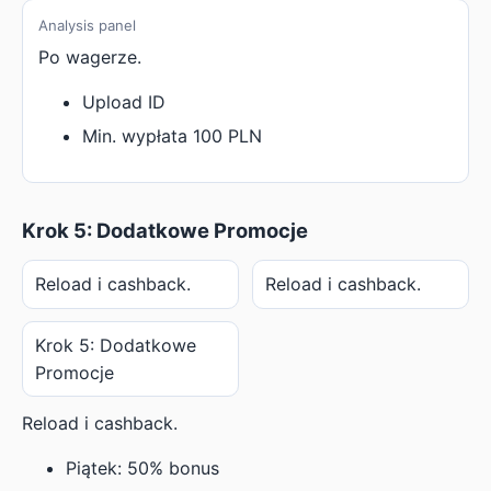
Analysis panel
Po wagerze.
Upload ID
Min. wypłata 100 PLN
Krok 5: Dodatkowe Promocje
Reload i cashback.
Reload i cashback.
Krok 5: Dodatkowe
Promocje
Reload i cashback.
Piątek: 50% bonus