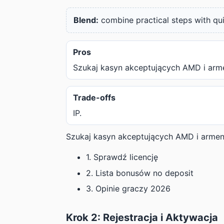
Blend:
combine practical steps with qu
Pros
Szukaj kasyn akceptujących AMD i arme
Trade-offs
IP.
Szukaj kasyn akceptujących AMD i armenij
1. Sprawdź licencję
2. Lista bonusów no deposit
3. Opinie graczy 2026
Krok 2: Rejestracja i Aktywacja