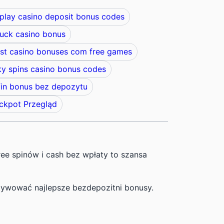
play casino deposit bonus codes
uck casino bonus
est casino bonuses com free games
ky spins casino bonus codes
in bonus bez depozytu
jackpot Przegląd
ee spinów i cash bez wpłaty to szansa
ktywować najlepsze bezdepozitni bonusy.