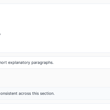
y
hort explanatory paragraphs.
nsistent across this section.