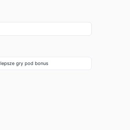
jlepsze gry pod bonus