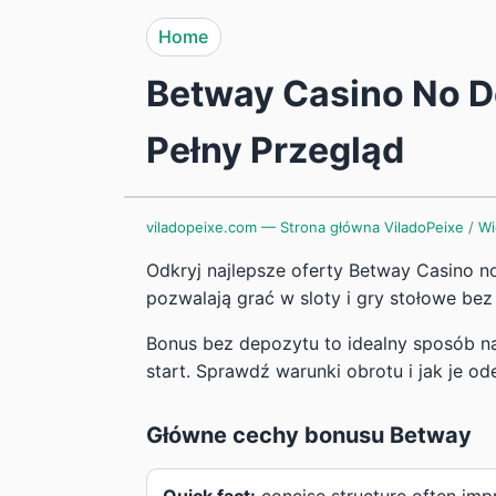
Home
Betway Casino No D
Pełny Przegląd
viladopeixe.com — Strona główna ViladoPeixe
/
Wi
Odkryj najlepsze oferty Betway Casino n
pozwalają grać w sloty i gry stołowe bez
Bonus bez depozytu to idealny sposób n
start. Sprawdź warunki obrotu i jak je o
Główne cechy bonusu Betway