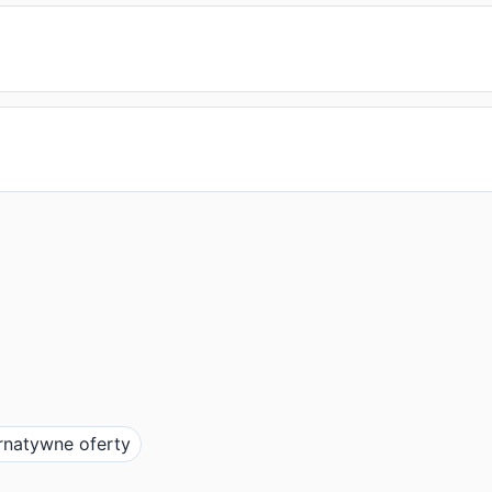
ernatywne oferty