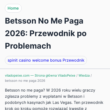
Home
Betsson No Me Paga
2026: Przewodnik po
Problemach
spinit casino welcome bonus Przewodnik
viladopeixe.com — Strona główna ViladoPeixe
/
Wiedza
/
betsson no me paga 2026
Betsson no me paga? W 2026 roku wielu graczy
zgłasza problemy z wypłatami w Betsson i
podobnych kasynach jak Las Vegas. Ten przewodnik
krok po kroku pomoże rozwiązać kwestie z