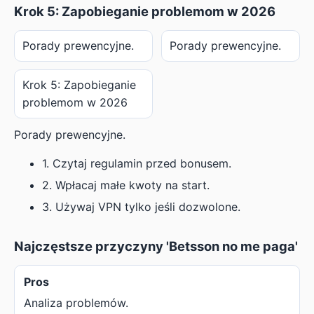
Krok 5: Zapobieganie problemom w 2026
Porady prewencyjne.
Porady prewencyjne.
Krok 5: Zapobieganie
problemom w 2026
Porady prewencyjne.
1. Czytaj regulamin przed bonusem.
2. Wpłacaj małe kwoty na start.
3. Używaj VPN tylko jeśli dozwolone.
Najczęstsze przyczyny 'Betsson no me paga'
Pros
Analiza problemów.