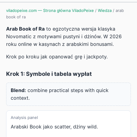
viladopeixe.com — Strona główna ViladoPeixe
/
Wiedza
/
arab
book of ra
Arab Book of Ra
to egzotyczna wersja klasyka
Novomatic z motywami pustyni i dżinów. W 2026
roku online w kasynach z arabskimi bonusami.
Krok po kroku jak opanować grę i jackpoty.
Krok 1: Symbole i tabela wypłat
Blend:
combine practical steps with quick
context.
Analysis panel
Arabski Book jako scatter, dżiny wild.