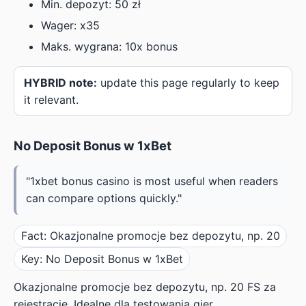
Min. depozyt: 50 zł
Wager: x35
Maks. wygrana: 10x bonus
HYBRID note:
update this page regularly to keep
it relevant.
No Deposit Bonus w 1xBet
"1xbet bonus casino is most useful when readers
can compare options quickly."
Fact: Okazjonalne promocje bez depozytu, np. 20
Key: No Deposit Bonus w 1xBet
Okazjonalne promocje bez depozytu, np. 20 FS za
rejestrację. Idealne dla testowania gier.